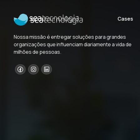
Início
Pular para o Conteúdo
Cases
Nossa missão é entregar soluções para grandes
organizações que influenciam diariamente a vida de
milhões de pessoas.
Mais de
segur
Transforme
sua 