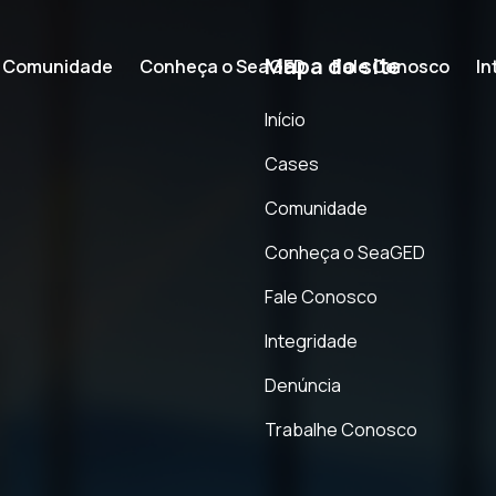
Mapa do site
Comunidade
Conheça o SeaGED
Fale Conosco
In
Início
Cases
Comunidade
Conheça o SeaGED
180
portais
ino
Fale Conosco
os
publicados no
Integridade
Denúncia
Trabalhe Conosco
estratégia de comunicação corporativa!