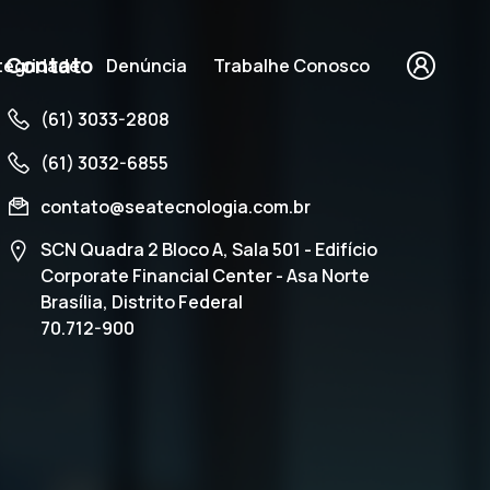
Contato
tegridade
Denúncia
Trabalhe Conosco
(61) 3033-2808
(61) 3032-6855
contato@seatecnologia.com.br
SCN Quadra 2 Bloco A, Sala 501 - Edifício
vadores e
Corporate Financial Center - Asa Norte
Brasília, Distrito Federal
70.712-900
 Brasil
FALE CONOSCO