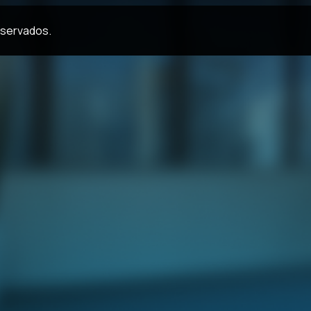
eservados.
Acesse a página do case