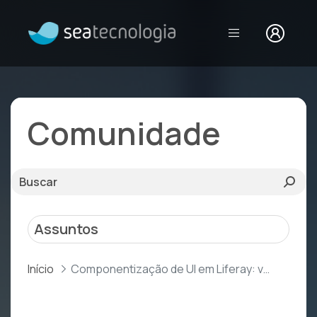
Componentização 
Comunidade
Assuntos
Início
Componentização de UI em Liferay: vale a pena criar um Design System?